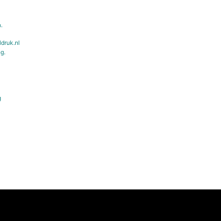
.
ldruk.nl
g.
g