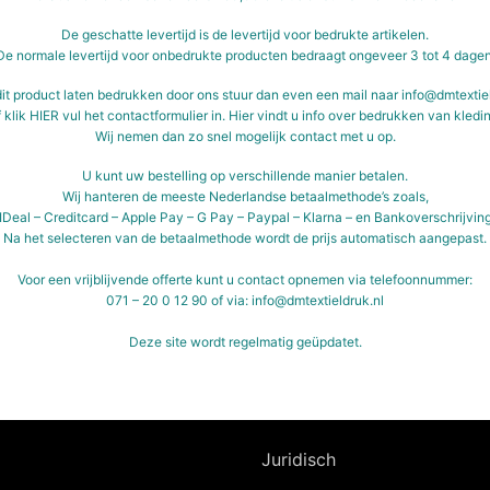
De geschatte levertijd is de levertijd voor bedrukte artikelen.
De normale levertijd voor onbedrukte producten bedraagt ongeveer 3 tot 4 dagen
dit product laten bedrukken door ons stuur dan even een mail naar info@dmtextie
f klik
HIER
vul het contactformulier in.
Hier vindt u info over bedrukken van kledin
Wij nemen dan zo snel mogelijk contact met u op.
U kunt uw bestelling op verschillende manier betalen.
Wij hanteren de meeste Nederlandse betaalmethode’s zoals,
IDeal – Creditcard – Apple Pay – G Pay – Paypal – Klarna – en Bankoverschrijvin
Na het selecteren van de betaalmethode wordt de prijs automatisch aangepast.
Voor een vrijblijvende offerte kunt u contact opnemen via telefoonnummer:
071 – 20 0 12 90 of via: info@dmtextieldruk.nl
Deze site wordt regelmatig geüpdatet.
Juridisch