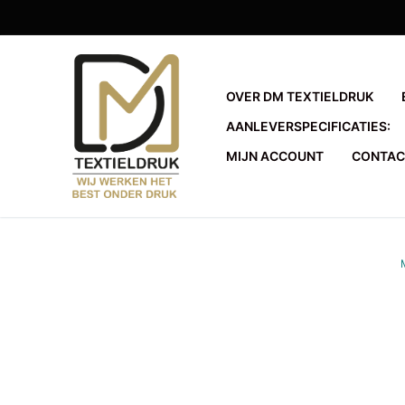
Ga
naar
de
inhoud
OVER DM TEXTIELDRUK
AANLEVERSPECIFICATIES:
MIJN ACCOUNT
CONTAC