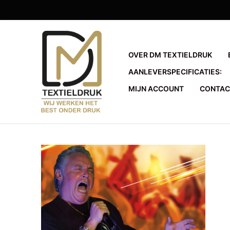
Ga
naar
de
inhoud
OVER DM TEXTIELDRUK
AANLEVERSPECIFICATIES:
MIJN ACCOUNT
CONTAC