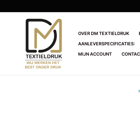
Ga
naar
de
inhoud
OVER DM TEXTIELDRUK
AANLEVERSPECIFICATIES:
MIJN ACCOUNT
CONTAC