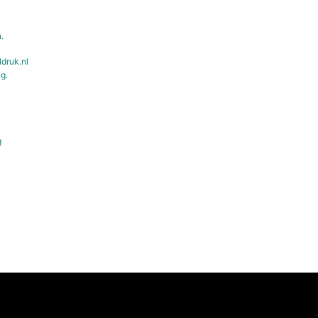
.
ldruk.nl
g.
g