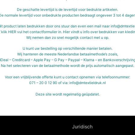
De geschatte levertijd is de levertijd voor bedrukte artikelen.
De normale levertijd voor onbedrukte producten bedraagt ongeveer 3 tot 4 dagen
dit product laten bedrukken door ons stuur dan even een mail naar info@dmtextie
f klik
HIER
vul het contactformulier in.
Hier vindt u info over bedrukken van kledin
Wij nemen dan zo snel mogelijk contact met u op.
U kunt uw bestelling op verschillende manier betalen.
Wij hanteren de meeste Nederlandse betaalmethode’s zoals,
IDeal – Creditcard – Apple Pay – G Pay – Paypal – Klarna – en Bankoverschrijvin
Na het selecteren van de betaalmethode wordt de prijs automatisch aangepast.
Voor een vrijblijvende offerte kunt u contact opnemen via telefoonnummer:
071 – 20 0 12 90 of via: info@dmtextieldruk.nl
Deze site wordt regelmatig geüpdatet.
Juridisch